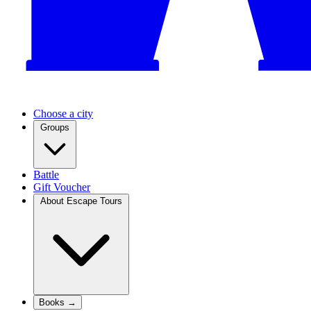
Choose a city
Groups
Battle
Gift Voucher
About Escape Tours
Books →