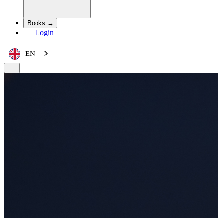
Books →
Login
EN