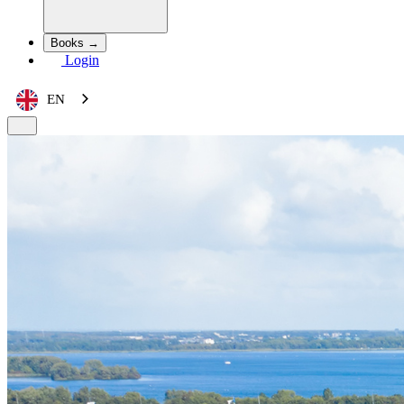
Books →
Login
EN