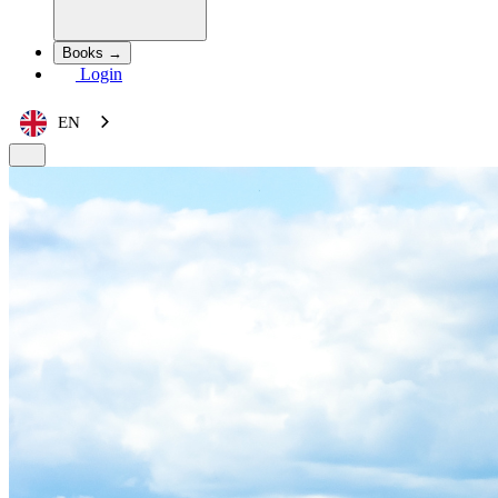
Books →
Login
EN