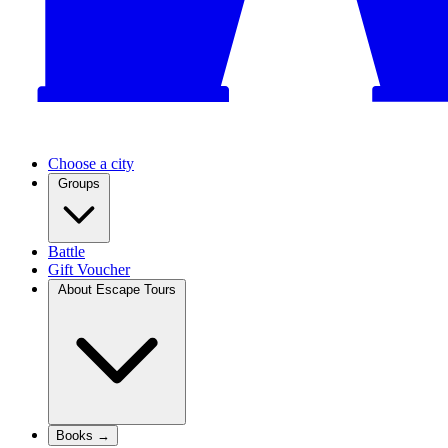
Choose a city
Groups
Battle
Gift Voucher
About Escape Tours
Books →